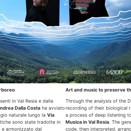
arboreo
Art and music to preserve th
senti in Val Resia e dalla
Through the analysis of the D
ndrea Dalla Costa
ha avviato
recording of their biological 
gio naturale lungo la
Via
a process of deep listening t
iche sono state tradotte in
Musica in Val Resia
. The gen
o e armonizzato dal
code, then interpreted, arra