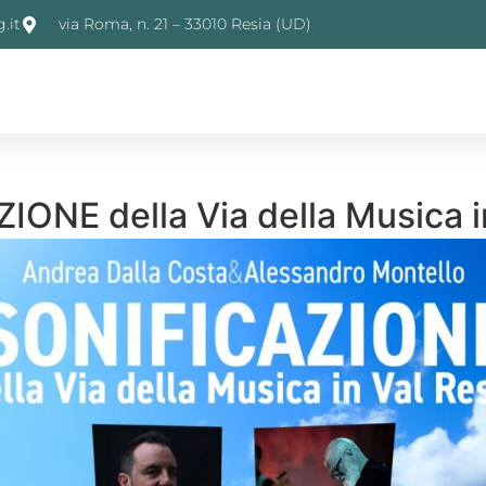
.it
via Roma, n. 21 – 33010 Resia (UD)
ONE della Via della Musica i