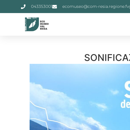
043353001
ecomuseo@com-resia.regione.fvg
SONIFICAZI