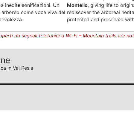
a inedite sonificazioni. Un
Montello
, giving life to origi
io arboreo come voce viva del
rediscover the arboreal herita
apevolezza.
protected and preserved wit
perti da segnali telefonici o Wi-Fi – Mountain trails are n
one
ica in Val Resia