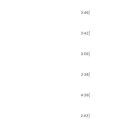
3:46
3:42
3:06
2:38
4:39
2:43